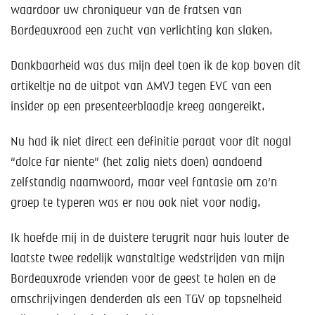
Help mee!
waardoor uw chroniqueur van de fratsen van
Bordeauxrood een zucht van verlichting kan slaken.
Shop
Dankbaarheid was dus mijn deel toen ik de kop boven dit
Lid worden
artikeltje na de uitpot van AMVJ tegen EVC van een
insider op een presenteerblaadje kreeg aangereikt.
Contact
Nu had ik niet direct een definitie paraat voor dit nogal
“dolce far niente” (het zalig niets doen) aandoend
zelfstandig naamwoord, maar veel fantasie om zo’n
groep te typeren was er nou ook niet voor nodig.
Ik hoefde mij in de duistere terugrit naar huis louter de
laatste twee redelijk wanstaltige wedstrijden van mijn
Bordeauxrode vrienden voor de geest te halen en de
omschrijvingen denderden als een TGV op topsnelheid