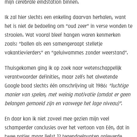
mijn cerebrale eindstation binnen.
Ik zal hier slechts een enkeling daarvan herhalen, want
het is niet de bedoeling om “oud zeer” in verse wonden te
strooien. Wat vooral bleef hangen waren kenmerken
zoals: “ballen als een samengeraapt stelletje
vakantievierders” en “geluiwammes zonder weerstand”.
Thuisgekomen ging ik op zoek naar wetenschappelijk
verantwoorder definities, maar zelfs het alwetende
Google bood slechts één omschrijving uit 1986:
“luchtige
manier van spelen, met weinig motivatie (omdat er geen
belangen gemoeid zijn en vanwege het lage niveau)”.
En daar kon ik niet zoveel mee gezien mijn veel
schamperder conclusies over het vertoon van Eén, dat in
twee potjes maar liefst 12 tegendoelpunten opleverde.