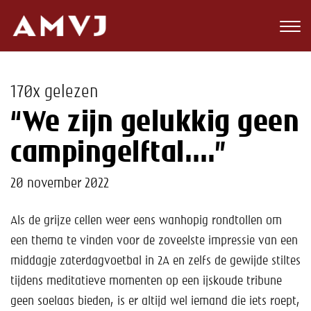
Zoeken
Club
170x gelezen
Wedstrijden
“We zijn gelukkig geen
Nieuws
campingelftal….”
Teams
20 november 2022
Jeugd
Als de grijze cellen weer eens wanhopig rondtollen om
een thema te vinden voor de zoveelste impressie van een
Toekomst
middagje zaterdagvoetbal in 2A en zelfs de gewijde stiltes
Kalender
tijdens meditatieve momenten op een ijskoude tribune
geen soelaas bieden, is er altijd wel iemand die iets roept,