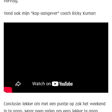
vervolg.
Vond ook mijn “kop-aangever” coach Ricky Kumar:
Conclusie: lekker om met een puntje op zak het weekend
in te gaan. Maar geen reden om eens lekker te gaan