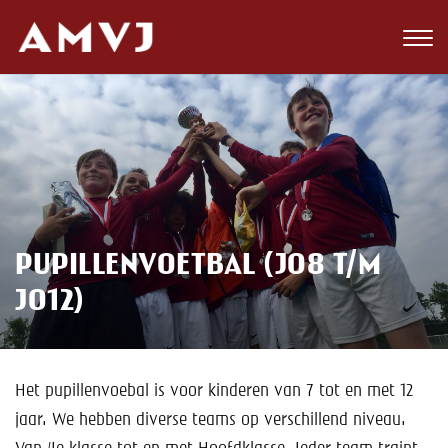
Zoeken
Club
Wedstrijden
Nieuws
Teams
PUPILLENVOETBAL (JO8 T/M
JO12)
Jeugd
Toekomst
Het pupillenvoebal is voor kinderen van 7 tot en met 12
Kalender
jaar. We hebben diverse teams op verschillend niveau.