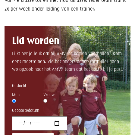
Van 4e klasse tot en met Hoofdklasse. Ieder team traint
Help mee!
2x per week onder leiding van een trainer.
Shop
Lid worden
Lid worden
Contact
Lijkt het je leuk om bij AMVJ te komen voetballen? Kom
eens meetrainen. Via het onderstaande formulier gaan
we opzoek naar het AMVJ-team dat het beste bij je past.
Geslacht
Man
Vrouw
Geboortedatum