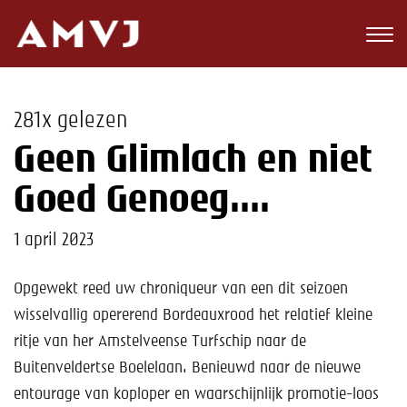
Zoeken
Club
281x gelezen
Wedstrijden
Geen Glimlach en niet
Nieuws
Goed Genoeg….
Teams
1 april 2023
Jeugd
Opgewekt reed uw chroniqueur van een dit seizoen
wisselvallig opererend Bordeauxrood het relatief kleine
Toekomst
ritje van her Amstelveense Turfschip naar de
Kalender
Buitenveldertse Boelelaan. Benieuwd naar de nieuwe
entourage van koploper en waarschijnlijk promotie-loos