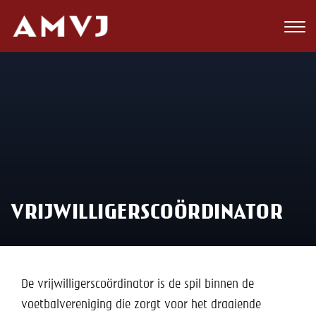
Zoeken
Club
Wedstrijden
Nieuws
Teams
VRIJWILLIGERSCOÖRDINATOR
Jeugd
Toekomst
Kalender
De vrijwilligerscoördinator is de spil binnen de
voetbalvereniging die zorgt voor het draaiende