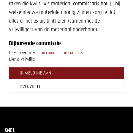
Help mee!
raken die kwijt. Als materiaal commissaris hou jij bij
welke nieuwe materialen nodig zijn en zorg je dat
Shop
alles er netjes uit blijft zien (samen met de
vrijwilligers van de materiaal onderhoud).
Lid worden
Bijhorende commissie
Contact
Lees meer over de
Accommodatie Commissie
Dienst
Vrijwillig
IK MELD ME AAN!
OVERZICHT
SNEL