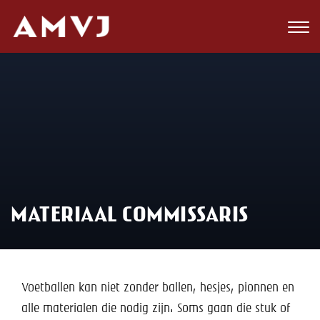
Zoeken
Club
Wedstrijden
Nieuws
Teams
MATERIAAL COMMISSARIS
Jeugd
Toekomst
Kalender
Voetballen kan niet zonder ballen, hesjes, pionnen en
alle materialen die nodig zijn. Soms gaan die stuk of