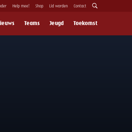
nder
Help mee!
Shop
Lid worden
Contact
ieuws
Teams
Jeugd
Toekomst
Zoeken