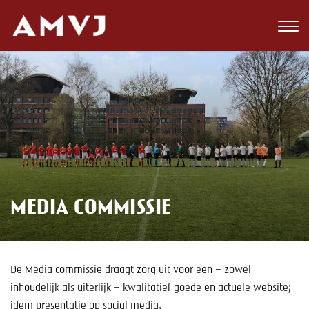
Zoeken
Club
Wedstrijden
Nieuws
Teams
MEDIA COMMISSIE
Jeugd
Toekomst
De Media commissie draagt zorg uit voor een – zowel
Kalender
inhoudelijk als uiterlijk – kwalitatief goede en actuele website;
idem presentatie op social media.