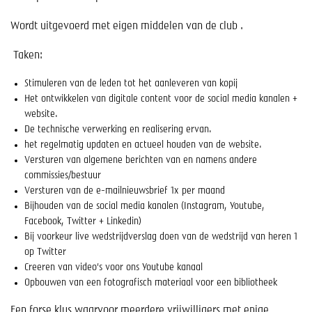
Help mee!
Wordt uitgevoerd met eigen middelen van de club .
Shop
Taken:
Lid worden
Stimuleren van de leden tot het aanleveren van kopij
Het ontwikkelen van digitale content voor de social media kanalen +
Contact
website.
De technische verwerking en realisering ervan.
het regelmatig updaten en actueel houden van de website.
Versturen van algemene berichten van en namens andere
commissies/bestuur
Versturen van de e-mailnieuwsbrief 1x per maand
Bijhouden van de social media kanalen (Instagram, Youtube,
Facebook, Twitter + Linkedin)
Bij voorkeur live wedstrijdverslag doen van de wedstrijd van heren 1
op Twitter
Creeren van video’s voor ons Youtube kanaal
Opbouwen van een fotografisch materiaal voor een bibliotheek
Een forse klus waarvoor meerdere vrijwilligers met enige