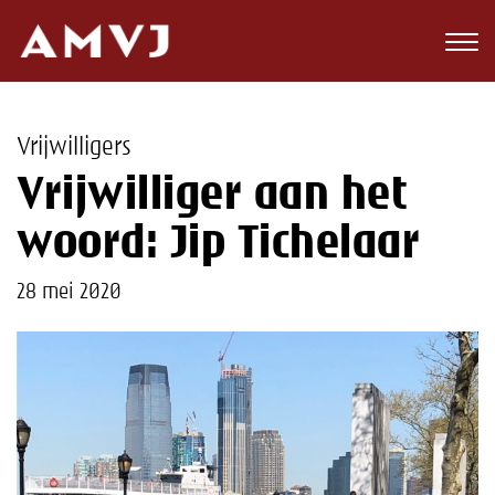
Zoeken
Club
Vrijwilligers
Wedstrijden
Vrijwilliger aan het
Nieuws
woord: Jip Tichelaar
Teams
28 mei 2020
Jeugd
Toekomst
Kalender