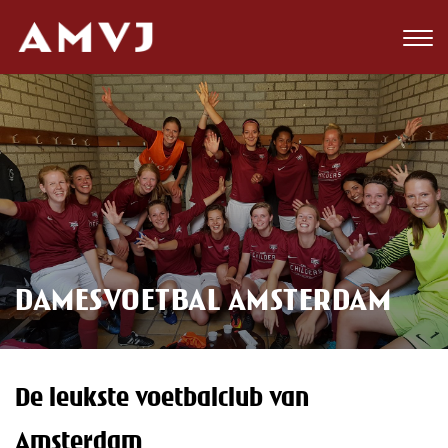
Zoeken
Club
Wedstrijden
Nieuws
Teams
DAMESVOETBAL AMSTERDAM
Jeugd
Toekomst
De leukste voetbalclub van
Kalender
Amsterdam