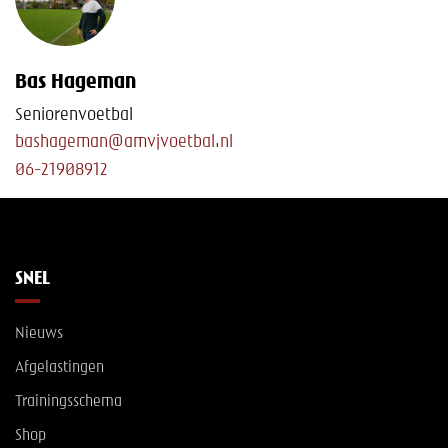
Bas Hageman
Seniorenvoetbal
bashageman@amvjvoetbal.nl
06-21908912
SNEL
Nieuws
Afgelastingen
Trainingsschema
Shop