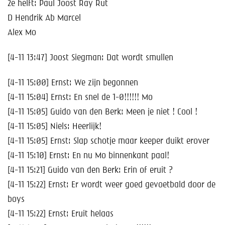
Help mee!
2e helft: Paul Joost Ray Rut
D Hendrik Ab Marcel
Shop
Alex Mo
Lid worden
[4-11 13:47] Joost Siegman: Dat wordt smullen
Contact
[4-11 15:00] Ernst: We zijn begonnen
[4-11 15:04] Ernst: En snel de 1-0!!!!!! Mo
[4-11 15:05] Guido van den Berk: Meen je niet ! Cool !
[4-11 15:05] Niels: Heerlijk!
[4-11 15:05] Ernst: Slap schotje maar keeper duikt erover
[4-11 15:10] Ernst: En nu Mo binnenkant paal!
[4-11 15:21] Guido van den Berk: Erin of eruit ?
[4-11 15:22] Ernst: Er wordt weer goed gevoetbald door de
boys
[4-11 15:22] Ernst: Eruit helaas