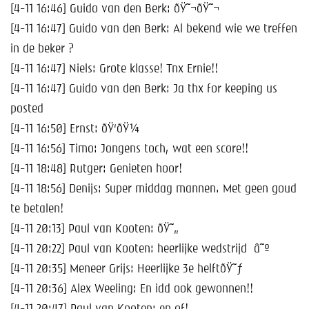
[4-11 16:46] Guido van den Berk: ðŸ˜¬ðŸ˜¬
[4-11 16:47] Guido van den Berk: Al bekend wie we treffen
in de beker ?
[4-11 16:47] Niels: Grote klasse! Tnx Ernie!!
[4-11 16:47] Guido van den Berk: Ja thx for keeping us
posted
[4-11 16:50] Ernst: ðŸ‘ðŸ¼
[4-11 16:56] Timo: Jongens toch, wat een score!!
[4-11 18:48] Rutger: Genieten hoor!
[4-11 18:56] Denijs: Super middag mannen. Met geen goud
te betalen!
[4-11 20:13] Paul van Kooten: ðŸ˜„
[4-11 20:22] Paul van Kooten: heerlijke wedstrijd â˜º
[4-11 20:35] Meneer Grijs: Heerlijke 3e helftðŸ˜ƒ
[4-11 20:36] Alex Weeling: En idd ook gewonnen!!