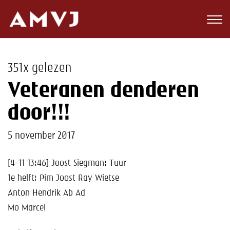
Zoeken
Club
351x gelezen
Wedstrijden
Veteranen denderen
Nieuws
door!!!
Teams
5 november 2017
Jeugd
[4-11 13:46] Joost Siegman: Tuur
1e helft: Pim Joost Ray Wietse
Toekomst
Anton Hendrik Ab Ad
Kalender
Mo Marcel