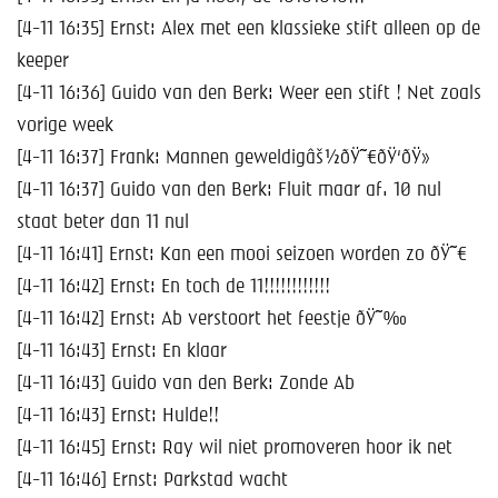
[4-11 16:35] Ernst: Alex met een klassieke stift alleen op de
keeper
[4-11 16:36] Guido van den Berk: Weer een stift ! Net zoals
vorige week
[4-11 16:37] Frank: Mannen geweldigâš½ðŸ˜€ðŸ‘ðŸ»
[4-11 16:37] Guido van den Berk: Fluit maar af. 10 nul
staat beter dan 11 nul
[4-11 16:41] Ernst: Kan een mooi seizoen worden zo ðŸ˜€
[4-11 16:42] Ernst: En toch de 11!!!!!!!!!!!!
[4-11 16:42] Ernst: Ab verstoort het feestje ðŸ˜‰
[4-11 16:43] Ernst: En klaar
[4-11 16:43] Guido van den Berk: Zonde Ab
[4-11 16:43] Ernst: Hulde!!
[4-11 16:45] Ernst: Ray wil niet promoveren hoor ik net
[4-11 16:46] Ernst: Parkstad wacht