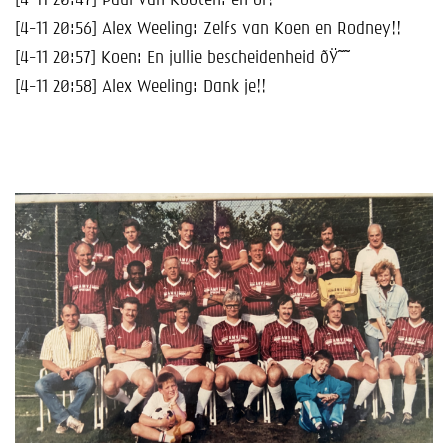
[4-11 20:47] Paul van Kooten: en of!
[4-11 20:56] Alex Weeling: Zelfs van Koen en Rodney!!
[4-11 20:57] Koen: En jullie bescheidenheid ðŸ˜˜
[4-11 20:58] Alex Weeling: Dank je!!