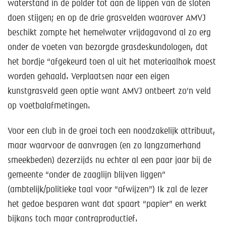
Help mee!
waterstand in de polder tot aan de lippen van de sloten
doen stijgen; en op de drie grasvelden waarover AMVJ
Shop
beschikt zompte het hemelwater vrijdagavond al zo erg
onder de voeten van bezorgde grasdeskundologen, dat
Lid worden
het bordje “afgekeurd toen al uit het materiaalhok moest
worden gehaald. Verplaatsen naar een eigen
Contact
kunstgrasveld geen optie want AMVJ ontbeert zo’n veld
op voetbalafmetingen.
Voor een club in de groei toch een noodzakelijk attribuut,
maar waarvoor de aanvragen (en zo langzamerhand
smeekbeden) dezerzijds nu echter al een paar jaar bij de
gemeente “onder de zaaglijn blijven liggen”
(ambtelijk/politieke taal voor “afwijzen”) Ik zal de lezer
het gedoe besparen want dat spaart “papier” en werkt
bijkans toch maar contraproductief.