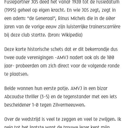
Fusiepartner JOS deed het vanaf 1920 tot de fusiedatum
(1995) geheel op eigen kracht. En wie JOS zegt, zegt in
een adem: “de Generaal”, Rinus Michels die in de 60er
jaren van de vorige eeuw zijn luisterrijke trainerscarrière
bij deze club startte. (bron: Wikipedia)
Deze korte historische schets dat er dit bekerrondje dus
twee oude verenigingen -AMVJ nadert ook als de 100
jaar- probeerden om zich direct voor de volgende ronde
te plaatsen.
Beide wonnen hun eerste potje. AMVJ in een bizar
Abcoudse thriller (3-5) en de tegenstander met een iets
bescheidener 1-0 tegen Zilvermeeuwen.
Over de wedstrijd is veel te zeggen en veel te zwijgen. Ik
neig tot het laatste want de trouwe lezer kent mijn