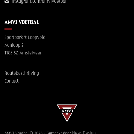
instagram.com/amvjvoetbal
AMVJ VOETBAL
Sportpark 't Loopveld
Aanloop 2
1183 SZ Amstelveen
Routebeschrijving
Contact
Hees Design
AMVJ Voetbal © 2026 - Gemaakt door