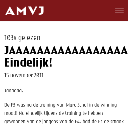
Zoeken
Club
103x gelezen
Wedstrijden
JAAAAAAAAAAAAAAAAAA
Nieuws
Eindelijk!
Teams
15 november 2011
Jeugd
Jaaaaaa,
Toekomst
De F3 was na de training van Marc Schol in de winning
mood! Na eindelijk tijdens de training te hebben
Kalender
gewonnen van de jongens van de F4, had de F3 de smaak