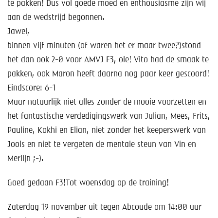
Help mee!
te pakken! Dus vol goede moed en enthousiasme zijn wij
aan de wedstrijd begonnen.
Shop
Jawel,
binnen vijf minuten (of waren het er maar twee?)stond
Lid worden
het dan ook 2-0 voor AMVJ F3, ole! Vito had de smaak te
pakken, ook Maron heeft daarna nog paar keer gescoord!
Contact
Eindscore: 6-1
Maar natuurlijk niet alles zonder de mooie voorzetten en
het fantastische verdedigingswerk van Julian, Mees, Frits,
Pauline, Kokhi en Elian, niet zonder het keeperswerk van
Jools en niet te vergeten de mentale steun van Vin en
Merlijn ;-).
Goed gedaan F3!
Tot woensdag op de training!
Zaterdag 19 november uit tegen Abcoude om 14:00 uur