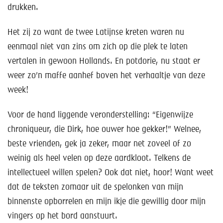
Help mee!
drukken.
Shop
Het zij zo want de twee Latijnse kreten waren nu
eenmaal niet van zins om zich op die plek te laten
Lid worden
vertalen in gewoon Hollands. En potdorie, nu staat er
weer zo’n maffe aanhef boven het verhaaltje van deze
Contact
week!
Voor de hand liggende veronderstelling: “Eigenwijze
chroniqueur, die Dirk, hoe ouwer hoe gekker!” Welnee,
beste vrienden, gek ja zeker, maar net zoveel of zo
weinig als heel velen op deze aardkloot. Telkens de
intellectueel willen spelen? Ook dat niet, hoor! Want weet
dat de teksten zomaar uit de spelonken van mijn
binnenste opborrelen en mijn ikje die gewillig door mijn
vingers op het bord aanstuurt.