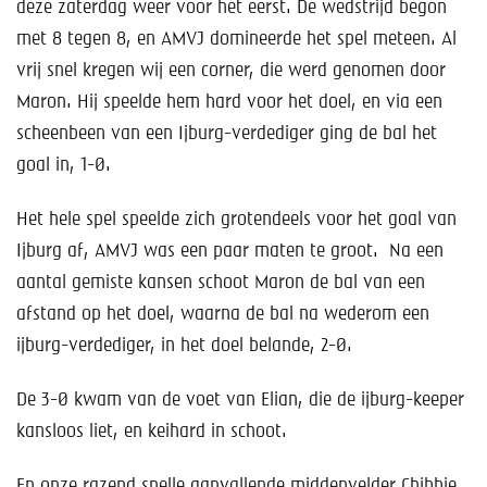
Help mee!
deze zaterdag weer voor het eerst. De wedstrijd begon
met 8 tegen 8, en AMVJ domineerde het spel meteen. Al
Shop
vrij snel kregen wij een corner, die werd genomen door
Maron. Hij speelde hem hard voor het doel, en via een
Lid worden
scheenbeen van een Ijburg-verdediger ging de bal het
goal in, 1-0.
Contact
Het hele spel speelde zich grotendeels voor het goal van
Ijburg af, AMVJ was een paar maten te groot. Na een
aantal gemiste kansen schoot Maron de bal van een
afstand op het doel, waarna de bal na wederom een
ijburg-verdediger, in het doel belande, 2-0.
De 3-0 kwam van de voet van Elian, die de ijburg-keeper
kansloos liet, en keihard in schoot.
En onze razend snelle aanvallende middenvelder Chibbie