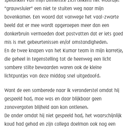
spelonken van mijn binnenste zich telkens het woordje:
Help mee!
”grauwsluier” een niet te stuiten weg naar mijn
Shop
bovenkamer. Een woord dat vanwege het vaal-zwarte
beeld dat er mee wordt opgeroepen meer dan een
Lid worden
donkerbruin vermoeden doet postvatten dat er iets goed
mis is met gebeurtenissen en/of omstandigheden.
Contact
En de twee knapen van het Kumar team in mijn karretje,
die geheel in tegenstelling tot de heenweg een licht
sombere stilte bewaarden waren ook de kleine
lichtpuntjes van deze middag snel uitgedoofd.
Want de een somberede naar ik veronderstel omdat hij
gespeeld had, moe was en daar blijkbaar geen
zonovergoten blijheid aan kon ontlenen.
De ander omdat hij niet gespeeld had, het waarschijnlijk
koud had gehad en zijn collega doelman ook nog een