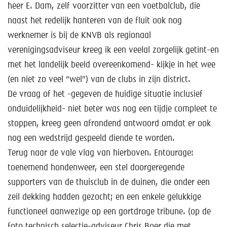
heer E. Dam, zelf voorzitter van een voetbalclub, die
naast het redelijk hanteren van de fluit ook nog
werknemer is bij de KNVB als regionaal
verenigingsadviseur kreeg ik een veelal zorgelijk getint-en
met het landelijk beeld overeenkomend- kijkje in het wee
(en niet zo veel “wel”) van de clubs in zijn district.
De vraag of het -gegeven de huidige situatie inclusief
onduidelijkheid- niet beter was nog een tijdje compleet te
stoppen, kreeg geen afrondend antwoord omdat er ook
nog een wedstrijd gespeeld diende te worden.
Terug naar de vale vlag van hierboven. Entourage:
toenemend hondenweer, een stel doorgeregende
supporters van de thuisclub in de duinen, die onder een
zeil dekking hadden gezocht; en een enkele gelukkige
functioneel aanwezige op een gortdroge tribune. (op de
foto technisch selectie-adviseur Chris Boer die met