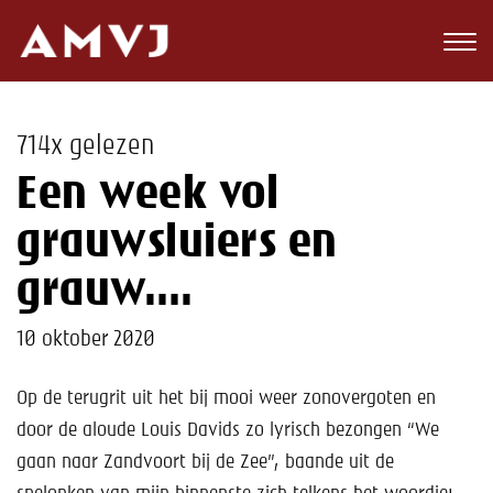
Zoeken
Club
714x gelezen
Wedstrijden
Een week vol
Nieuws
grauwsluiers en
Teams
grauw….
Jeugd
10 oktober 2020
Toekomst
Op de terugrit uit het bij mooi weer zonovergoten en
door de aloude Louis Davids zo lyrisch bezongen “We
Kalender
gaan naar Zandvoort bij de Zee”, baande uit de