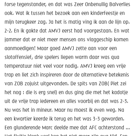
Help mee!
forse tegenstander, en dat was Zeer Onbenullig Balverlies
ook. Wat ik tussen het bezoek aan een kinderfeestje en
Shop
mijn terugkeer zag. Ja het is matig ving ik aan de lijn op.
2-2. En ik gokte dat AMVJ eerst had voorgestaan. En wat
Lid worden
jammer dat er niet meer mensen ons vlaggeschip komen
Contact
aanmoedigen! Maar goed AMVJ zette aan voor een
slotoffensief, drie spelers liepen warm daar was qua
temperatuur niet veel voor nodig. AMVJ kreeg een vrije
trap en liet zich inspireren door de alternatieve betekenis
van ZOB zojuist uitgevonden. De spits van ZOB( Piet zei
het nog : die is erg snel) en dus ging die met het kadotje
uit de vrije trap iedereen en alles voorbij en dat was 2-3.
Nu was het in mineur. Maar nu moest ik even weg. Na
een kwartier keerde ik terug en het was 3-3 geworden.
Een glunderende Marc deelde mee dat AFC achterstond …