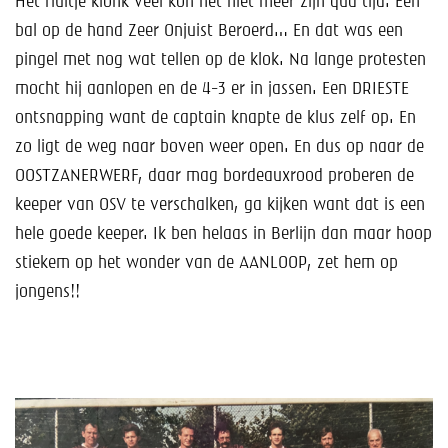
Het fluitje klonk veel kon het niet meer zijn qua tijd. Een
bal op de hand Zeer Onjuist Beroerd… En dat was een
pingel met nog wat tellen op de klok. Na lange protesten
mocht hij aanlopen en de 4-3 er in jassen. Een DRIESTE
ontsnapping want de captain knapte de klus zelf op. En
zo ligt de weg naar boven weer open. En dus op naar de
OOSTZANERWERF, daar mag bordeauxrood proberen de
keeper van OSV te verschalken, ga kijken want dat is een
hele goede keeper. Ik ben helaas in Berlijn dan maar hoop
stiekem op het wonder van de AANLOOP, zet hem op
jongens!!