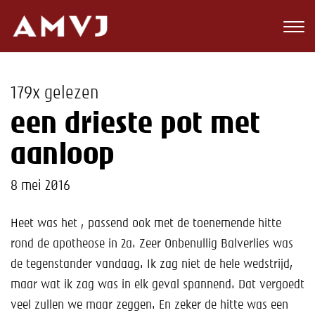
Zoeken
Club
179x gelezen
Wedstrijden
een drieste pot met
Nieuws
aanloop
Teams
8 mei 2016
Jeugd
Heet was het , passend ook met de toenemende hitte
rond de apotheose in 2a. Zeer Onbenullig Balverlies was
Toekomst
de tegenstander vandaag. Ik zag niet de hele wedstrijd,
Kalender
maar wat ik zag was in elk geval spannend. Dat vergoedt
veel zullen we maar zeggen. En zeker de hitte was een