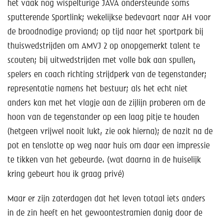
Help mee!
het vaak nog wispelturige JAVA ondersteunde soms
sputterende Sportlink; wekelijkse bedevaart naar AH voor
Shop
de broodnodige proviand; op tijd naar het sportpark bij
thuiswedstrijden om AMVJ 2 op onopgemerkt talent te
Lid worden
scouten; bij uitwedstrijden met volle bak aan spullen,
spelers en coach richting strijdperk van de tegenstander;
Contact
representatie namens het bestuur; als het echt niet
anders kan met het vlagje aan de zijlijn proberen om de
hoon van de tegenstander op een laag pitje te houden
(hetgeen vrijwel nooit lukt, zie ook hierna); de nazit na de
pot en tenslotte op weg naar huis om daar een impressie
te tikken van het gebeurde. (wat daarna in de huiselijk
kring gebeurt hou ik graag privé)
Maar er zijn zaterdagen dat het leven totaal iets anders
in de zin heeft en het gewoontestramien danig door de