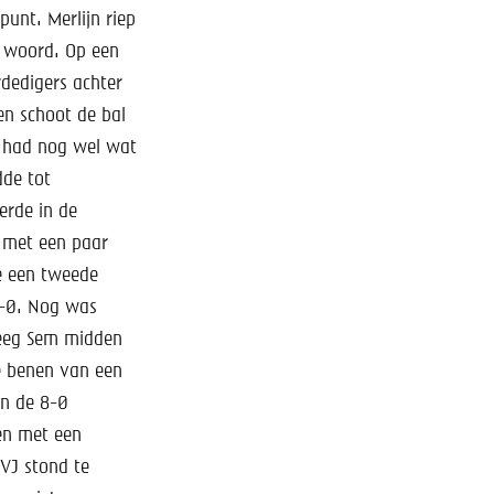
unt. Merlijn riep
ld woord. Op een
rdedigers achter
en schoot de bal
el had nog wel wat
dde tot
erde in de
 met een paar
de een tweede
6-0. Nog was
kreeg Sem midden
de benen van een
an de 8-0
en met een
VJ stond te