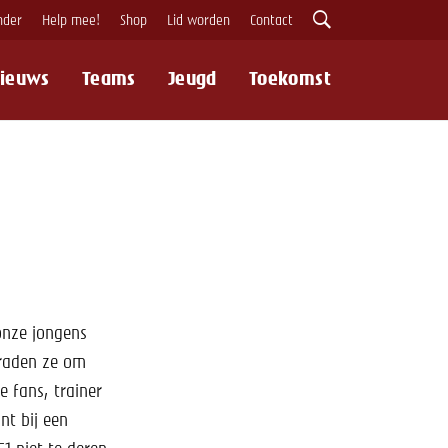
nder
Help mee!
Shop
Lid worden
Contact
ieuws
Teams
Jeugd
Toekomst
Zoeken
onze jongens
traden ze om
e fans, trainer
nt bij een