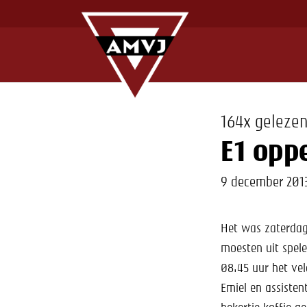
164x geleze
E1 opp
9 december 201
Het was zaterdag
moesten uit spel
08.45 uur het vel
Emiel en assisten