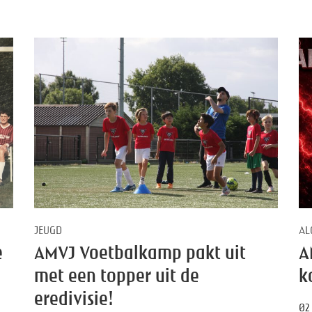
JEUGD
AL
e
AMVJ Voetbalkamp pakt uit
A
met een topper uit de
k
eredivisie!
02