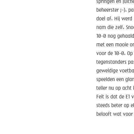
springen en juich
beheerster ;-). p
doel af. Hij werd
nam die zelf. Sno
10-0 nog gehaald
met een mooie omh
voor de 10-0. Op
tegenstanders pas
geweldige voetbal
speelden een glan
teller nu op acht
Feit is dat de E1
steeds beter op e
belooft wat voor 