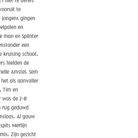
1 niet te deren.
vooruit te
 jongens gingen
oelpalen en
e man en Splinter
genstander een
e kruising schoot.
rs hielden de
nelle Amstel. Sem
 het als aanvaller
, Tim en
w was de 2-0
jn rug geduwd
ansloos. Al gauw
spits Merlijn
mis. Zijn gezicht