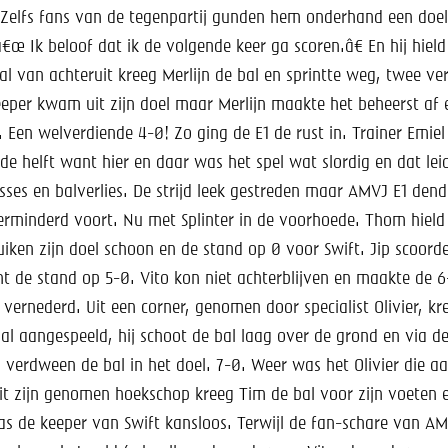
 Zelfs fans van de tegenpartij gunden hem onderhand een doelp
â€œ Ik beloof dat ik de volgende keer ga scoren.â€ En hij hie
al van achteruit kreeg Merlijn de bal en sprintte weg, twee ve
eeper kwam uit zijn doel maar Merlijn maakte het beheerst af 
. Een welverdiende 4-0! Zo ging de E1 de rust in. Trainer Emi
de helft want hier en daar was het spel wat slordig en dat lei
ses en balverlies. De strijd leek gestreden maar AMVJ E1 dend
erminderd voort. Nu met Splinter in de voorhoede. Thom hield
iken zijn doel schoon en de stand op 0 voor Swift. Jip scoor
ht de stand op 5-0. Vito kon niet achterblijven en maakte de 
 vernederd. Uit een corner, genomen door specialist Olivier, 
al aangespeeld, hij schoot de bal laag over de grond en via 
 verdween de bal in het doel. 7-0. Weer was het Olivier die a
t zijn genomen hoekschop kreeg Tim de bal voor zijn voeten 
as de keeper van Swift kansloos. Terwijl de fan-schare van AM