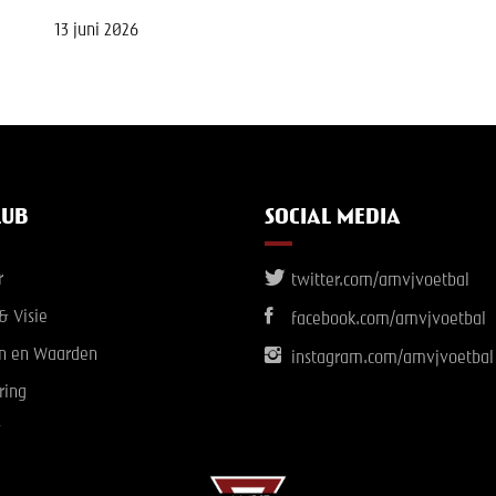
13 juni 2026
LUB
SOCIAL MEDIA
r
twitter.com/amvjvoetbal
& Visie
facebook.com/amvjvoetbal
n en Waarden
instagram.com/amvjvoetbal
ring
y