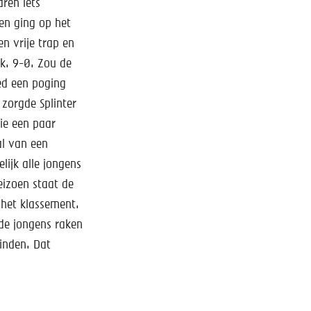
aren iets
en ging op het
n vrije trap en
k. 9-0. Zou de
ed een poging
 zorgde Splinter
ie een paar
al van een
lijk alle jongens
eizoen staat de
n het klassement.
 de jongens raken
vinden. Dat