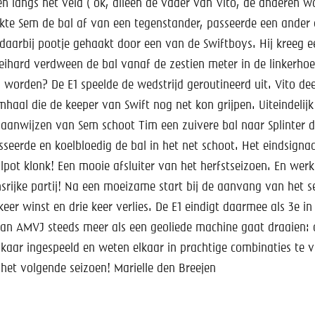
en langs het veld ( ok, alleen de vader van Vito, de anderen w
akte Sem de bal af van een tegenstander, passeerde een ander 
 daarbij pootje gehaakt door een van de Swiftboys. Hij kreeg ee
eihard verdween de bal vanaf de zestien meter in de linkerhoe
 worden? De E1 speelde de wedstrijd geroutineerd uit. Vito de
aal die de keeper van Swift nog net kon grijpen. Uiteindelijk
 aanwijzen van Sem schoot Tim een zuivere bal naar Splinter d
seerde en koelbloedig de bal in het net schoot. Het eindsigna
pot klonk! Een mooie afsluiter van het herfstseizoen. En werke
srijke partij! Na een moeizame start bij de aanvang van het s
 keer winst en drie keer verlies. De E1 eindigt daarmee als 3e i
 van AMVJ steeds meer als een geoliede machine gaat draaien:
lkaar ingespeeld en weten elkaar in prachtige combinaties te 
het volgende seizoen! Marielle den Breejen