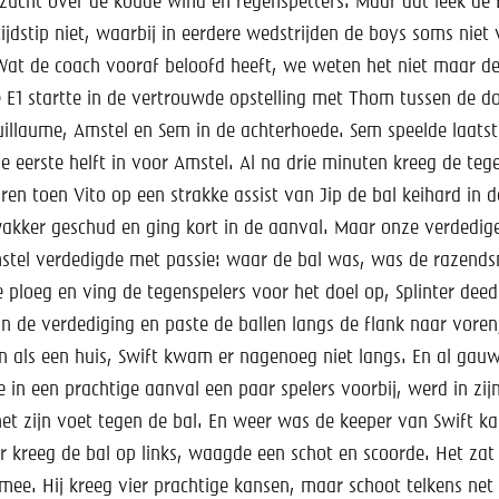
ezucht over de koude wind en regenspetters. Maar dat leek de E
tijdstip niet, waarbij in eerdere wedstrijden de boys soms niet 
at de coach vooraf beloofd heeft, we weten het niet maar de
 E1 startte in de vertrouwde opstelling met Thom tussen de d
uillaume, Amstel en Sem in de achterhoede. Sem speelde laatst
e eerste helft in voor Amstel. Al na drie minuten kreeg de te
en toen Vito op een strakke assist van Jip de bal keihard in d
akker geschud en ging kort in de aanval. Maar onze verdedige
Amstel verdedigde met passie: waar de bal was, was de razends
de ploeg en ving de tegenspelers voor het doel op, Splinter deed
n de verdediging en paste de ballen langs de flank naar voren
n als een huis, Swift kwam er nagenoeg niet langs. En al gau
e in een prachtige aanval een paar spelers voorbij, werd in zi
et zijn voet tegen de bal. En weer was de keeper van Swift k
ier kreeg de bal op links, waagde een schot en scoorde. Het zat 
mee. Hij kreeg vier prachtige kansen, maar schoot telkens net 