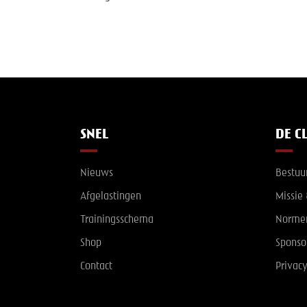
SNEL
DE C
Nieuws
Bestuu
Afgelastingen
Missie 
Trainingsschema
Norme
Shop
Sponso
Contact
Privac