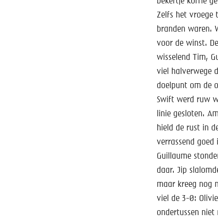
bekertje koffie g
Zelfs het vroege 
branden waren. W
voor de winst. De
wisselend Tim, G
viel halverwege d
doelpunt om de or
Swift werd ruw w
linie gesloten. 
hield de rust in 
verrassend goed i
Guillaume stonde
daar. Jip slalomd
maar kreeg nog n
viel de 3-0: Oliv
ondertussen niet 