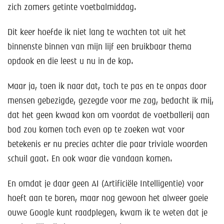
Help mee!
zich zomers getinte voetbalmiddag.
Shop
Dit keer hoefde ik niet lang te wachten tot uit het
binnenste binnen van mijn lijf een bruikbaar thema
Lid worden
opdook en die leest u nu in de kop.
Contact
Maar ja, toen ik naar dat, toch te pas en te onpas door
mensen gebezigde, gezegde voor me zag, bedacht ik mij,
dat het geen kwaad kon om voordat de voetballerij aan
bod zou komen toch even op te zoeken wat voor
betekenis er nu precies achter die paar triviale woorden
schuil gaat. En ook waar die vandaan komen.
En omdat je daar geen AI (Artificiële Intelligentie) voor
hoeft aan te boren, maar nog gewoon het alweer goeie
ouwe Google kunt raadplegen, kwam ik te weten dat je