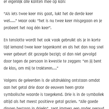
er eigenlijk alle kanten mee op kan:
“Als iets twee keer mis gaat, lukt het de derde keer
wel…..” Maar ook: “het is nu twee keer misgegaan en je
probeert het nog één keer”.
En tenslotte wordt het ook vaak gebruikt als je in korte
tijd iemand twee keer tegenkomt en als het dan nog snel
weer gebeurt dit gezegde bezigt; al dan niet gevolgd
door tegen de persoon in kwestie te zeggen: “en jij bent
de klos, om mij te trakteren….”
Volgens de geleerden is de uitdrukking ontstaan omdat
aan het getal drie door de eeuwen heen grote
symbolische waarde is toegekend. Drie is in de symboliek
altijd als het meest positieve getal gezien. “Alle goede
dingen bestaan in drieën”, zegt immers een ander oeroud