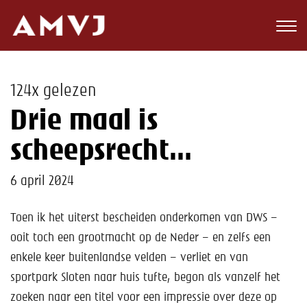
Zoeken
Club
124x gelezen
Wedstrijden
Drie maal is
Nieuws
scheepsrecht…
Teams
6 april 2024
Jeugd
Toen ik het uiterst bescheiden onderkomen van DWS –
ooit toch een grootmacht op de Neder – en zelfs een
Toekomst
enkele keer buitenlandse velden – verliet en van
Kalender
sportpark Sloten naar huis tufte, begon als vanzelf het
zoeken naar een titel voor een impressie over deze op