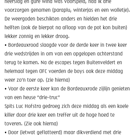
neerslag en gure wind was voorspeld, had ik drie
voorzorgen genomen (paraplu, winterjas en een wolletje).
De weergoden beschikten anders en hielden het drie
helften (ook de bierpot na afloop van de pot kon buiten)
lekker zonnig en lekker droog.
• Bordeauxrood slaagde voor de derde keer in twee keer
drie wedstrijden in om van een opgelopen achterstand
terug te komen. Na de escapes tegen Buitenveldert en
helemaal tegen OFC voerden de boys ook deze middag
weer zo’n toer op. (zie hierna)
• Voor de eerste keer kon de Bordeauxrode zijlijn genieten
van een heuse “drie-truc”
Spits Luc Hofstra gedroeg zich deze middag als een koele
killer door drie keer een treffer uit de hoge hoed te
toveren. (Zie ook hierna)
• Door (ietwat geflatteerd) maar dikverdiend met drie