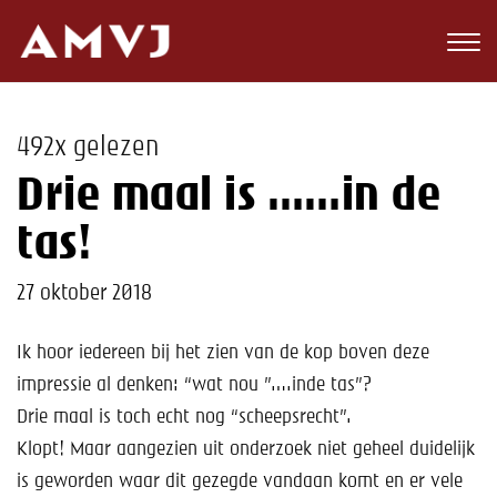
Zoeken
Club
492x gelezen
Wedstrijden
Drie maal is ……in de
Nieuws
tas!
Teams
27 oktober 2018
Jeugd
Ik hoor iedereen bij het zien van de kop boven deze
impressie al denken: “wat nou ”….inde tas”?
Toekomst
Drie maal is toch echt nog “scheepsrecht”.
Kalender
Klopt! Maar aangezien uit onderzoek niet geheel duidelijk
is geworden waar dit gezegde vandaan komt en er vele