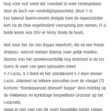
Nog voor rust werd dat voordeel al weer tenietgedaan
door de bacil van verdedigingsloosheid. (Rust 1-1).
Een bekend doemscenario dreigde toen de tegenstander
kort na de thee ongehinderd voorsprong kon nemen. (1-2;
beide keren was OSV-er Nicky Roele de beul).
Niet naar het zin van Roppa Meerhoff, die na een fraaie
driepass -aanval meteen daarop weer gelijk maakte.
Daarna was het spreekwoordelijk nog driemaal in de tas
(Sorry ik weet van geen ophouden meer)
3-2 Lucas, 4-2 René en het slotakkoord 5-2 door alweer
Lucas. Allemaal na lekkere aanvallen over de vleugel (!!)
Kortom: “Bordeauxrood driewerf boppe” deze middag op
de vlekkeloos en kurkdroge bespeelbare Grasmat op het
Loopveld.
Moge er nog veel van dit soort heugelijke potjes volgen