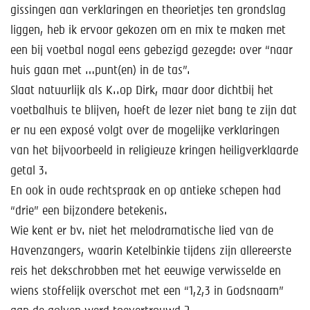
Help mee!
gissingen aan verklaringen en theorietjes ten grondslag
liggen, heb ik ervoor gekozen om en mix te maken met
Shop
een bij voetbal nogal eens gebezigd gezegde: over “naar
huis gaan met …punt(en) in de tas”.
Lid worden
Slaat natuurlijk als K..op Dirk, maar door dichtbij het
Contact
voetbalhuis te blijven, hoeft de lezer niet bang te zijn dat
er nu een exposé volgt over de mogelijke verklaringen
van het bijvoorbeeld in religieuze kringen heiligverklaarde
getal 3.
En ook in oude rechtspraak en op antieke schepen had
“drie” een bijzondere betekenis.
Wie kent er bv. niet het melodramatische lied van de
Havenzangers, waarin Ketelbinkie tijdens zijn allereerste
reis het dekschrobben met het eeuwige verwisselde en
wiens stoffelijk overschot met een “1,2,3 in Godsnaam”