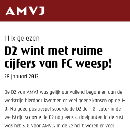
Zoeken
Club
111x gelezen
Wedstrijden
D2 wint met ruime
Nieuws
cijfers van FC weesp!
Teams
28 januari 2012
Jeugd
De D2 van AMVJ was gelijk aanvallend begonnen aan de
wedstrijd hierdoor kwamen er veel goede kansen op de 1-
Toekomst
0. Na goed positiespel scoorde de D2 de 1-0. Later in de
Kalender
wedstrijd scoorde de D2 nog eens 4 doelpunten in de rust
was het 5-0 voor AMVJ. In de 2e helft waren er veel