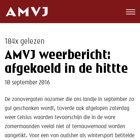
Zoeken
Club
184x gelezen
Wedstrijden
AMVJ weerbericht:
Nieuws
afgekoeld in de hittte
Teams
10 september 2016
Jeugd
De zonovergoten nazomer die ons landje in september zo
gul geschonken wordt, toverde ook afgelopen zaterdag
Toekomst
weer Celsius waarden tevoorschijn die in de ware
Kalender
zomermaanden veelal niet of ternauwernood worden
aangetikt. Voor een van oudsher als wintersport betitelde