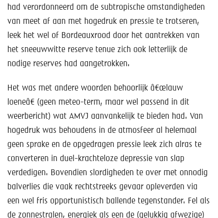
had verordonneerd om de subtropische omstandigheden
van meet af aan met hogedruk en pressie te trotseren,
leek het wel of Bordeauxrood door het aantrekken van
het sneeuwwitte reserve tenue zich ook letterlijk de
nodige reserves had aangetrokken.
Het was met andere woorden behoorlijk â€œlauw
loeneâ€ (geen meteo-term, maar wel passend in dit
weerbericht) wat AMVJ aanvankelijk te bieden had. Van
hogedruk was behoudens in de atmosfeer al helemaal
geen sprake en de opgedragen pressie leek zich alras te
converteren in duel-krachteloze depressie van slap
verdedigen. Bovendien slordigheden te over met onnodig
balverlies die vaak rechtstreeks gevaar opleverden via
een wel fris opportunistisch ballende tegenstander. Fel als
de zonnestralen, energiek als een de (gelukkig afwezige)