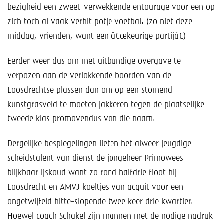
Help mee!
bezigheid een zweet-verwekkende entourage voor een op
zich toch al vaak verhit potje voetbal. (zo niet deze
Shop
middag, vrienden, want een â€œkeurige partijâ€)
Lid worden
Eerder weer dus om met uitbundige overgave te
verpozen aan de verlokkende boorden van de
Contact
Loosdrechtse plassen dan om op een stomend
kunstgrasveld te moeten jakkeren tegen de plaatselijke
tweede klas promovendus van die naam.
Dergelijke bespiegelingen lieten het alweer jeugdige
scheidstalent van dienst de jongeheer Primowees
blijkbaar ijskoud want zo rond halfdrie floot hij
Loosdrecht en AMVJ koeltjes van acquit voor een
ongetwijfeld hitte-slopende twee keer drie kwartier.
Hoewel coach Schakel zijn mannen met de nodige nadruk