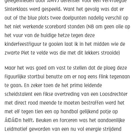
gelegenheden door AMVJ defensief voor een vervroegde
Sinterklaas werd gespeeld. Want het gevolg was dat er
out of the blue plots twee doelpunten nadelig verschil op
het niet werkende scorebord stonden (NB om geen olie op
het vuur van de huidige hetze tegen deze
kinderfeestfiguur te gooien laat ik in het midden wie de
zwarte Piet te velde was die met dit lekkers strooide)
Maar het was goed om vast te stellen dat de ploeg deze
figuurlijke stortbui benutte om er nog eens flink tegenaan
te gaan. En zeker toen de het prima leidende
scheidstalent een fikse overtreding van een Loosdrechter
met direct rood meende te moeten bestraffen werd het
met elf tegen tien een op handbal gelijkend potje op
Ã©Ã©n helft. Beuken en forceren was het aandoenlijke
Leidmotief geworden van een nu vol energie strijdend