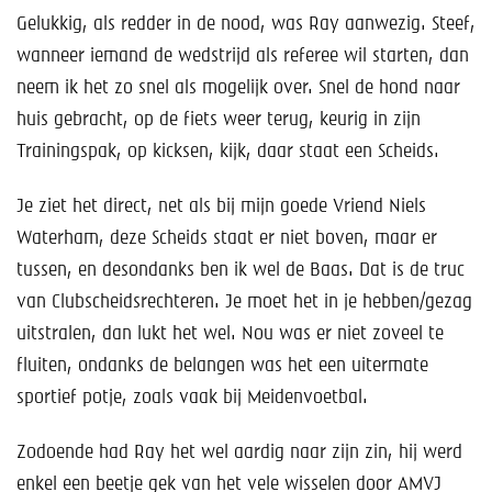
Help mee!
Gelukkig, als redder in de nood, was Ray aanwezig. Steef,
wanneer iemand de wedstrijd als referee wil starten, dan
Shop
neem ik het zo snel als mogelijk over. Snel de hond naar
Lid worden
huis gebracht, op de fiets weer terug, keurig in zijn
Trainingspak, op kicksen, kijk, daar staat een Scheids.
Contact
Je ziet het direct, net als bij mijn goede Vriend Niels
Waterham, deze Scheids staat er niet boven, maar er
tussen, en desondanks ben ik wel de Baas. Dat is de truc
van Clubscheidsrechteren. Je moet het in je hebben/gezag
uitstralen, dan lukt het wel. Nou was er niet zoveel te
fluiten, ondanks de belangen was het een uitermate
sportief potje, zoals vaak bij Meidenvoetbal.
Zodoende had Ray het wel aardig naar zijn zin, hij werd
enkel een beetje gek van het vele wisselen door AMVJ