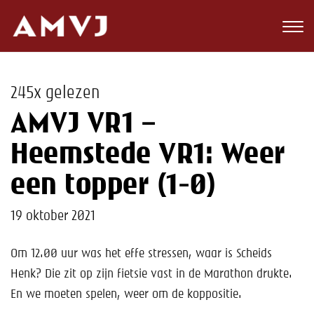
Zoeken
Club
245x gelezen
Wedstrijden
AMVJ VR1 –
Nieuws
Heemstede VR1: Weer
Teams
een topper (1-0)
Jeugd
19 oktober 2021
Toekomst
Om 12.00 uur was het effe stressen, waar is Scheids
Henk? Die zit op zijn fietsie vast in de Marathon drukte.
Kalender
En we moeten spelen, weer om de koppositie.