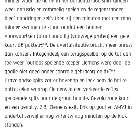
minder waar, de heren in het bordeauxrode shirt gingen
weer onrustig en rommelig spelen en de tegenstander
bleef aandringen zelfs toen zij tien minuten met een man
minder kwamen te staan omdat een hunner
voorwaartsen totaal onnodig (vanwege praten) een gele
kaart â€˜pakteâ€™. De overtalsituatie bracht meer onrust
dan kansen. Integendeel, een terugspeelbal op de tot dan
toe weer foutloos spelende keeper Clemens werd door de
goalie niet goed onder controle gebracht; de â€™s
Gravelandse spits zat er bovenop en leek hem de bal te
ontfutselen waarop Clemens in een verkeerde reflex
genoemde spits naar de grond haalde. Gevolg rode kaart
en een penalty, 2-3, Clemens exit, Erik op goal en AMVJ in
ondertal terwijl er nog vijfentwintig minuten op de klok
stonden.