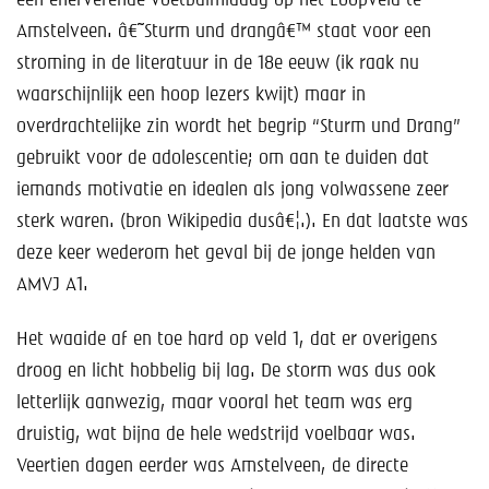
een enerverende voetbalmiddag op het Loopveld te
Help mee!
Amstelveen. â€˜Sturm und drangâ€™ staat voor een
Shop
stroming in de literatuur in de 18e eeuw (ik raak nu
waarschijnlijk een hoop lezers kwijt) maar in
Lid worden
overdrachtelijke zin wordt het begrip “Sturm und Drang”
gebruikt voor de adolescentie; om aan te duiden dat
Contact
iemands motivatie en idealen als jong volwassene zeer
sterk waren. (bron Wikipedia dusâ€¦.). En dat laatste was
deze keer wederom het geval bij de jonge helden van
AMVJ A1.
Het waaide af en toe hard op veld 1, dat er overigens
droog en licht hobbelig bij lag. De storm was dus ook
letterlijk aanwezig, maar vooral het team was erg
druistig, wat bijna de hele wedstrijd voelbaar was.
Veertien dagen eerder was Amstelveen, de directe