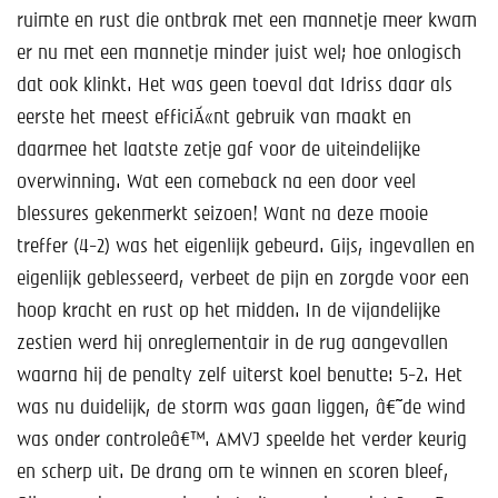
ruimte en rust die ontbrak met een mannetje meer kwam
er nu met een mannetje minder juist wel; hoe onlogisch
dat ook klinkt. Het was geen toeval dat Idriss daar als
eerste het meest efficiÃ«nt gebruik van maakt en
daarmee het laatste zetje gaf voor de uiteindelijke
overwinning. Wat een comeback na een door veel
blessures gekenmerkt seizoen! Want na deze mooie
treffer (4-2) was het eigenlijk gebeurd. Gijs, ingevallen en
eigenlijk geblesseerd, verbeet de pijn en zorgde voor een
hoop kracht en rust op het midden. In de vijandelijke
zestien werd hij onreglementair in de rug aangevallen
waarna hij de penalty zelf uiterst koel benutte: 5-2. Het
was nu duidelijk, de storm was gaan liggen, â€˜de wind
was onder controleâ€™. AMVJ speelde het verder keurig
en scherp uit. De drang om te winnen en scoren bleef,