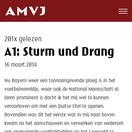
Zoeken
Club
201x gelezen
Wedstrijden
A1: Sturm und Drang
Nieuws
16 maart 2014
Teams
Nu Bayern weer een toonaangevende ploeg is in het
Jeugd
voetbalwereldje, waar ook de National Mannschaft al
jaren prominent is dacht ik het mij wel te kunnen
Toekomst
veroorloven om met een Duitse titel te openen.
Bovendien was dit het eerste wat in mij naar boven
Kalender
kwam na het aanschouwen en verwerken van wederom