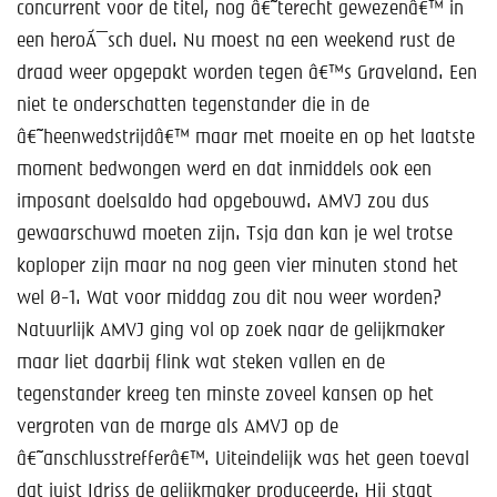
concurrent voor de titel, nog â€˜terecht gewezenâ€™ in
een heroÃ¯sch duel. Nu moest na een weekend rust de
draad weer opgepakt worden tegen â€™s Graveland. Een
niet te onderschatten tegenstander die in de
â€˜heenwedstrijdâ€™ maar met moeite en op het laatste
moment bedwongen werd en dat inmiddels ook een
imposant doelsaldo had opgebouwd. AMVJ zou dus
gewaarschuwd moeten zijn. Tsja dan kan je wel trotse
koploper zijn maar na nog geen vier minuten stond het
wel 0-1. Wat voor middag zou dit nou weer worden?
Natuurlijk AMVJ ging vol op zoek naar de gelijkmaker
maar liet daarbij flink wat steken vallen en de
tegenstander kreeg ten minste zoveel kansen op het
vergroten van de marge als AMVJ op de
â€˜anschlusstrefferâ€™. Uiteindelijk was het geen toeval
dat juist Idriss de gelijkmaker produceerde. Hij staat