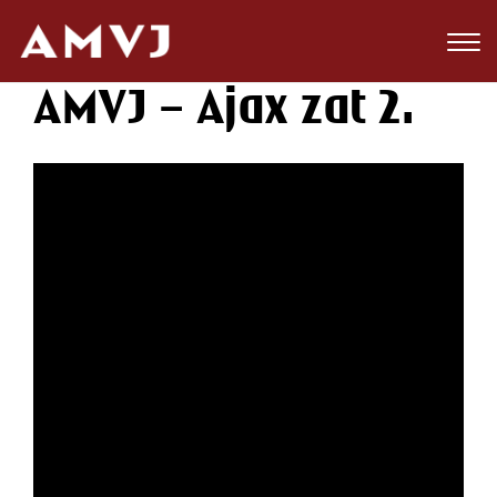
Zoeken
AMVJ – Ajax zat 2.
Club
Wedstrijden
Nieuws
Teams
Jeugd
Toekomst
Kalender