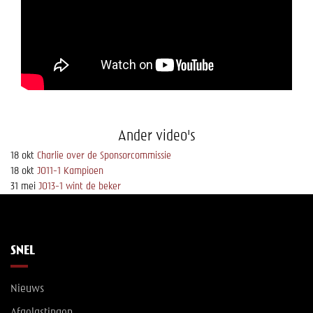
Help mee!
Shop
Lid worden
Contact
Ander video's
18
okt
Charlie over de Sponsorcommissie
18
okt
JO11-1 Kampioen
31
mei
JO13-1 wint de beker
SNEL
Nieuws