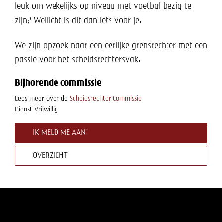
Help mee!
leuk om wekelijks op niveau met voetbal bezig te
zijn? Wellicht is dit dan iets voor je.
Shop
We zijn opzoek naar een eerlijke grensrechter met een
Lid worden
passie voor het scheidsrechtersvak.
Contact
Bijhorende commissie
Lees meer over de
Scheidsrechter Commissie
Dienst
Vrijwillig
IK MELD ME AAN!
OVERZICHT