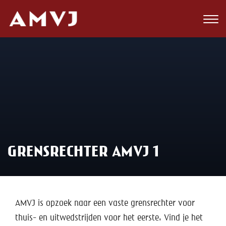
Zoeken
Club
Wedstrijden
Nieuws
Teams
GRENSRECHTER AMVJ 1
Jeugd
Toekomst
Kalender
AMVJ is opzoek naar een vaste grensrechter voor
thuis- en uitwedstrijden voor het eerste. Vind je het