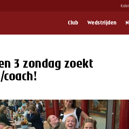
Kale
Club
Wedstrijden
N
n 3 zondag zoekt
r/coach!