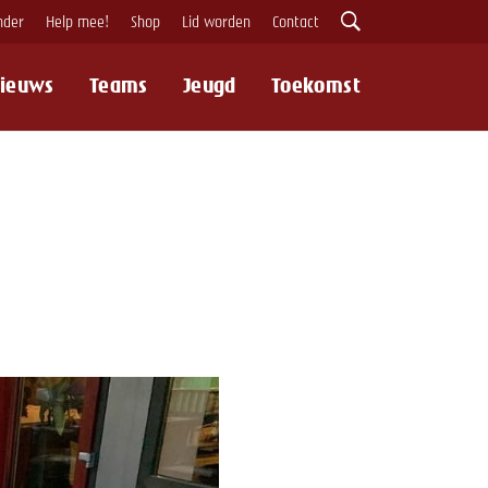
nder
Help mee!
Shop
Lid worden
Contact
ieuws
Teams
Jeugd
Toekomst
Zoeken