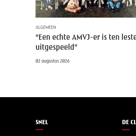
ALGEMEEN
“Een echte AMVJ-er is ten lest
uitgespeeld”
02 augustus 2026
SNEL
DE C