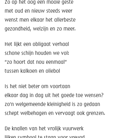
Help mee!
Zo op het oog een mooie geste
met oud en nieuw steeds weer
Shop
wenst men elkaar het allerbeste
gezondheid, welzijn en zo meer.
Lid worden
Het lijkt een obligaat verhaal
Contact
schone schijn houden we vol:
“zo hoort dat nou eenmaal”
tussen kalkoen en oliebol
Is het niet beter om voortaan
elkaar dag in dag uit het goede toe wensen?
zo’n welgemeende kleinigheid is zo gedaan
schept welbehagen en vervaagt ook grenzen.
De knallen van het vrolijk vuurwerk
lijken symbool te staan voor vreugd