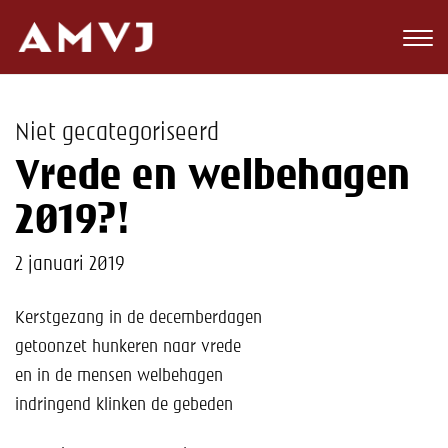
Zoeken
Club
Niet gecategoriseerd
Wedstrijden
Vrede en welbehagen
Nieuws
2019?!
Teams
2 januari 2019
Jeugd
Kerstgezang in de decemberdagen
getoonzet hunkeren naar vrede
Toekomst
en in de mensen welbehagen
Kalender
indringend klinken de gebeden