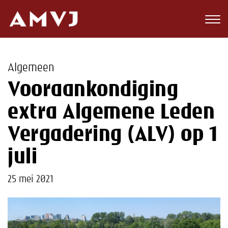
Zoeken
Club
Algemeen
Wedstrijden
Vooraankondiging
Nieuws
extra Algemene Leden
Teams
Vergadering (ALV) op 1
juli
Jeugd
Toekomst
25 mei 2021
Kalender