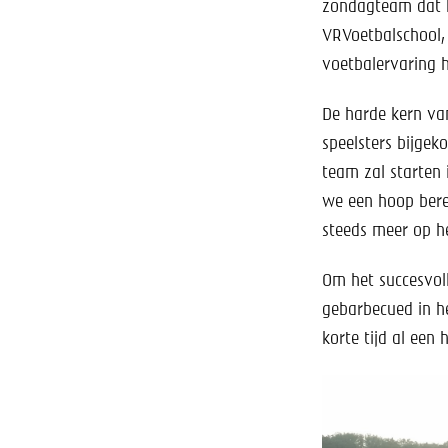
zondagteam dat b
VRVoetbalschool,
voetbalervaring 
De harde kern van
speelsters bijgek
team zal starten 
we een hoop bere
steeds meer op he
Om het succesvoll
gebarbecued in he
korte tijd al een