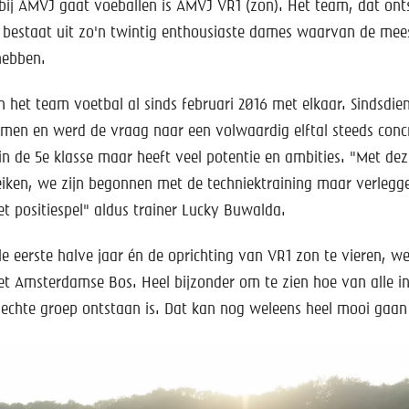
ij AMVJ gaat voeballen is AMVJ VR1 (zon). Het team, dat onts
 bestaat uit zo'n twintig enthousiaste dames waarvan de mees
hebben.
 het team voetbal al sinds februari 2016 met elkaar. Sindsdien 
omen en werd de vraag naar een volwaardig elftal steeds conc
in de 5e klasse maar heeft veel potentie en ambities. "Met de
iken, we zijn begonnen met de techniektraining maar verlegg
t positiespel" aldus trainer Lucky Buwalda.
e eerste halve jaar én de oprichting van VR1 zon te vieren, we
t Amsterdamse Bos. Heel bijzonder om te zien hoe van alle in
 hechte groep ontstaan is. Dat kan nog weleens heel mooi gaa