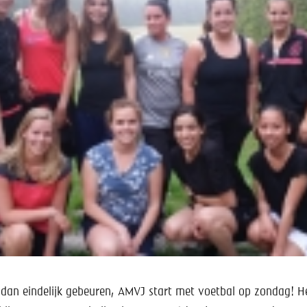
 dan eindelijk gebeuren, AMVJ start met voetbal op zondag! H