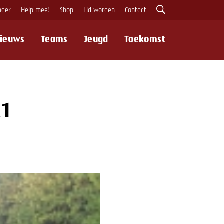
nder
Help mee!
Shop
Lid worden
Contact
ieuws
Teams
Jeugd
Toekomst
Zoeken
R1