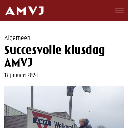
Zoeken
Club
Algemeen
Wedstrijden
Succesvolle klusdag
Nieuws
AMVJ
Teams
17 januari 2024
Jeugd
Toekomst
Kalender