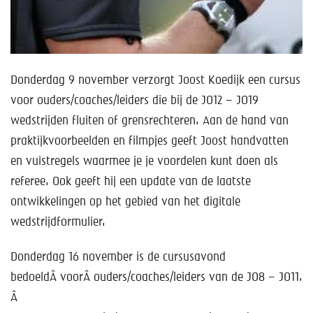
Help mee!
Shop
Lid worden
Donderdag 9 november verzorgt Joost Koedijk een cursus
voor ouders/coaches/leiders die bij de JO12 – JO19
Contact
wedstrijden fluiten of grensrechteren. Aan de hand van
praktijkvoorbeelden en filmpjes geeft Joost handvatten
en vuistregels waarmee je je voordelen kunt doen als
referee. Ook geeft hij een update van de laatste
ontwikkelingen op het gebied van het digitale
wedstrijdformulier.
Donderdag 16 november is de cursusavond
bedoeldÂ voorÂ ouders/coaches/leiders van de JO8 – JO11.
Â