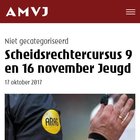
Zoeken
Club
Niet gecategoriseerd
Wedstrijden
Scheidsrechtercursus 9
Nieuws
en 16 november Jeugd
Teams
17 oktober 2017
Jeugd
Toekomst
Kalender