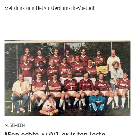
Help mee!
Met dank aan HetAmsterdamscheVoetbal!
Shop
Lid worden
Contact
ALGEMEEN