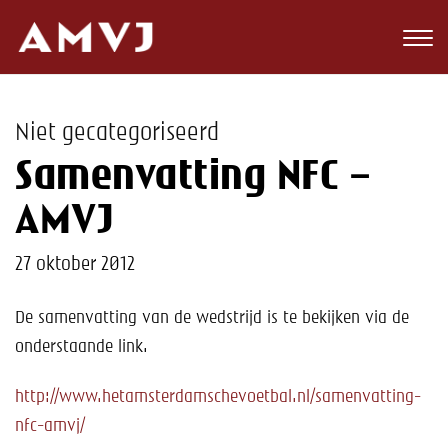
Zoeken
Club
Niet gecategoriseerd
Wedstrijden
Samenvatting NFC –
Nieuws
AMVJ
Teams
27 oktober 2012
Jeugd
De samenvatting van de wedstrijd is te bekijken via de
onderstaande link.
Toekomst
http://www.hetamsterdamschevoetbal.nl/samenvatting-
Kalender
nfc-amvj/