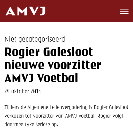
Zoeken
Club
Niet gecategoriseerd
Wedstrijden
Rogier Galesloot
Nieuws
nieuwe voorzitter
Teams
AMVJ Voetbal
Jeugd
24 oktober 2013
Toekomst
Tijdens de Algemene Ledenvergadering is Rogier Galesloot
verkozen tot voorzitter van AMVJ Voetbal. Rogier volgt
Kalender
daarmee Lyke Seriese op.