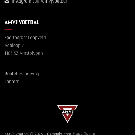
instagram.com/amvjvoetbal
AMVJ VOETBAL
Sportpark 't Loopveld
Aanloop 2
1183 SZ Amstelveen
Routebeschrijving
Contact
Hees Design
AMVJ Voetbal © 2026 - Gemaakt door