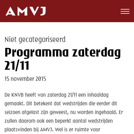
Zoeken
Club
Niet gecategoriseerd
Wedstrijden
Programma zaterdag
Nieuws
21/11
Teams
15 november 2015
Jeugd
De KNVB heeft van zaterdag 21/11 een inhaaldag
gemaakt. Dit betekent dat wedstrijden die eerder dit
Toekomst
seizoen afgelast zijn geweest, nu worden ingehaald. Er
Kalender
zullen daarom ook een beperkt aantal wedstrijden
plaatsvinden bij AMVJ. Wel is er ruimte voor