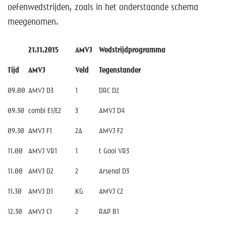
Help mee!
oefenwedstrijden, zoals in het onderstaande schema
meegenomen.
Shop
21.11.2015
AMVJ
Wedstrijdprogramma
Lid worden
Tijd
AMVJ
Veld
Tegenstander
Contact
09.00
AMVJ D3
1
DRC D2
09.30
combi E1/E2
3
AMVJ D4
09.30
AMVJ F1
2A
AMVJ F2
11.00
AMVJ VR1
1
t Gooi VR3
11.00
AMVJ D2
2
Arsenal D3
11.30
AMVJ D1
KG
AMVJ C2
12.30
AMVJ C1
2
RAP B1