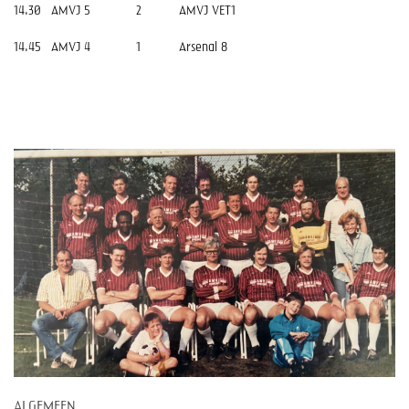
14.30
AMVJ 5
2
AMVJ VET1
14.45
AMVJ 4
1
Arsenal 8
ALGEMEEN