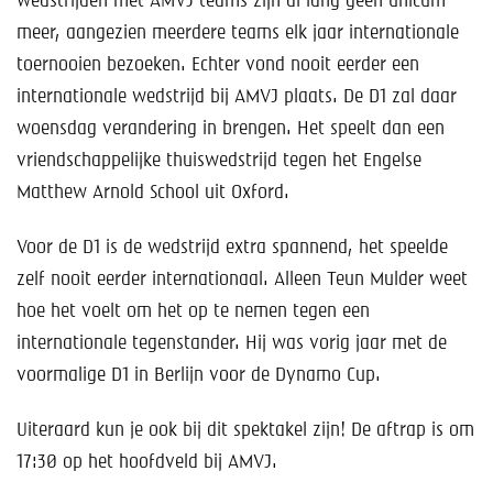
wedstrijden met AMVJ teams zijn al lang geen unicum
Help mee!
meer, aangezien meerdere teams elk jaar internationale
Shop
toernooien bezoeken. Echter vond nooit eerder een
internationale wedstrijd bij AMVJ plaats. De D1 zal daar
Lid worden
woensdag verandering in brengen. Het speelt dan een
vriendschappelijke thuiswedstrijd tegen het Engelse
Contact
Matthew Arnold School uit Oxford.
Voor de D1 is de wedstrijd extra spannend, het speelde
zelf nooit eerder internationaal. Alleen Teun Mulder weet
hoe het voelt om het op te nemen tegen een
internationale tegenstander. Hij was vorig jaar met de
voormalige D1 in Berlijn voor de Dynamo Cup.
Uiteraard kun je ook bij dit spektakel zijn! De aftrap is om
17:30 op het hoofdveld bij AMVJ.