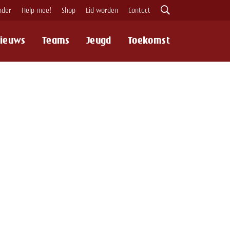
nder
Help mee!
Shop
Lid worden
Contact
ieuws
Teams
Jeugd
Toekomst
Zoeken