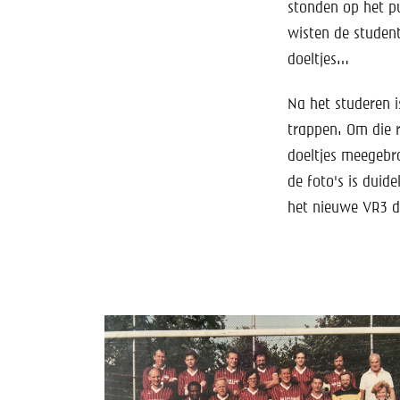
stonden op het pu
wisten de studen
doeltjes…
Na het studeren i
trappen. Om die 
doeltjes meegebra
de foto's is duid
het nieuwe VR3 d