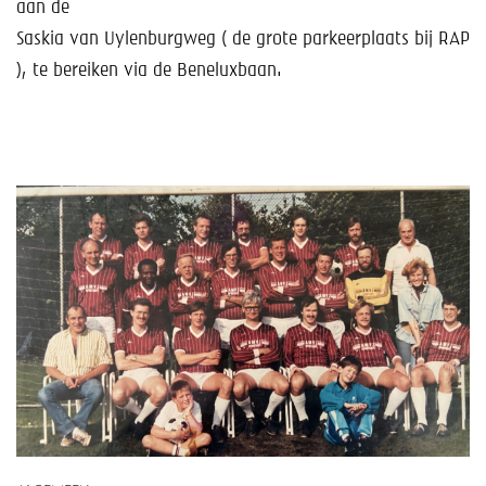
Help mee!
aan de
Saskia van Uylenburgweg ( de grote parkeerplaats bij RAP
Shop
), te bereiken via de Beneluxbaan.
Lid worden
Contact