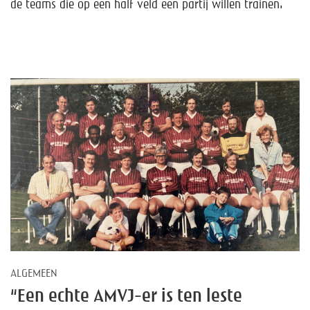
Help mee!
de teams die op een half veld een partij willen trainen.
Shop
Lid worden
Contact
ALGEMEEN
“Een echte AMVJ-er is ten leste