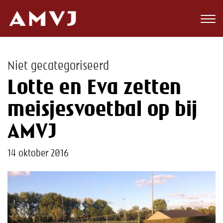
Zoeken
Club
Niet gecategoriseerd
Wedstrijden
Lotte en Eva zetten
Nieuws
meisjesvoetbal op bij
Teams
AMVJ
Jeugd
14 oktober 2016
Toekomst
Kalender