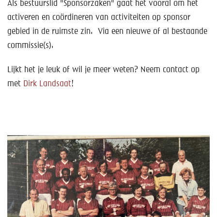
Help mee!
Als bestuurslid "Sponsorzaken" gaat het vooral om het
activeren en coördineren van activiteiten op sponsor
Shop
gebied in de ruimste zin. Via een nieuwe of al bestaande
commissie(s).
Lid worden
Lijkt het je leuk of wil je meer weten? Neem contact op
Contact
met
Dirk Landsaat
!