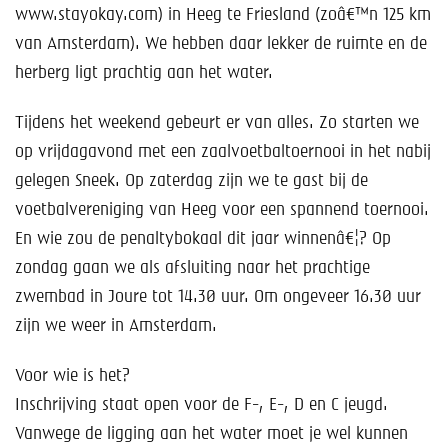
Help mee!
www.stayokay.com) in Heeg te Friesland (zoâ€™n 125 km
van Amsterdam). We hebben daar lekker de ruimte en de
Shop
herberg ligt prachtig aan het water.
Lid worden
Tijdens het weekend gebeurt er van alles. Zo starten we
op vrijdagavond met een zaalvoetbaltoernooi in het nabij
Contact
gelegen Sneek. Op zaterdag zijn we te gast bij de
voetbalvereniging van Heeg voor een spannend toernooi.
En wie zou de penaltybokaal dit jaar winnenâ€¦? Op
zondag gaan we als afsluiting naar het prachtige
zwembad in Joure tot 14.30 uur. Om ongeveer 16.30 uur
zijn we weer in Amsterdam.
Voor wie is het?
Inschrijving staat open voor de F-, E-, D en C jeugd.
Vanwege de ligging aan het water moet je wel kunnen