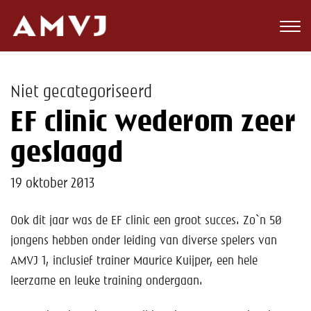
Zoeken
Club
Niet gecategoriseerd
Wedstrijden
EF clinic wederom zeer
Nieuws
geslaagd
Teams
19 oktober 2013
Jeugd
Ook dit jaar was de EF clinic een groot succes. Zo`n 50
jongens hebben onder leiding van diverse spelers van
Toekomst
AMVJ 1, inclusief trainer Maurice Kuijper, een hele
Kalender
leerzame en leuke training ondergaan.