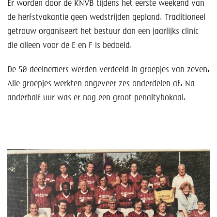
Help mee!
Er worden door de KNVB tijdens het eerste weekend van
de herfstvakantie geen wedstrijden gepland. Traditioneel
Shop
getrouw organiseert het bestuur dan een jaarlijks clinic
die alleen voor de E en F is bedoeld.
Lid worden
De 50 deelnemers werden verdeeld in groepjes van zeven.
Contact
Alle groepjes werkten ongeveer zes onderdelen af. Na
anderhalf uur was er nog een groot penaltybokaal.