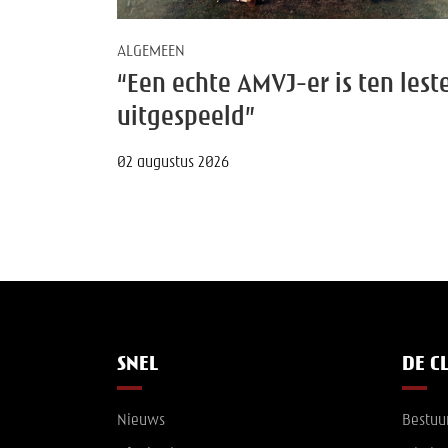
ALGEMEEN
“Een echte AMVJ-er is ten lest
uitgespeeld”
02 augustus 2026
SNEL
DE C
Nieuws
Bestuu