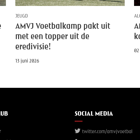
JEUGD
AL
e
AMVJ Voetbalkamp pakt uit
A
met een topper uit de
k
eredivisie!
02
13 juni 2026
LUB
SOCIAL MEDIA
r
twitter.com/amvjvoetbal