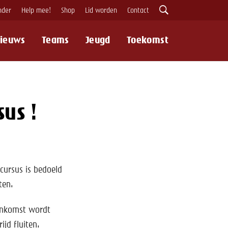
nder
Help mee!
Shop
Lid worden
Contact
ieuws
Teams
Jeugd
Toekomst
Zoeken
us !
cursus is bedoeld
ten.
eenkomst wordt
ijd fluiten.