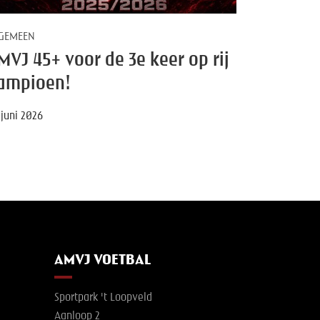
GEMEEN
MVJ 45+ voor de 3e keer op rij
ampioen!
 juni 2026
AMVJ VOETBAL
Sportpark 't Loopveld
Aanloop 2