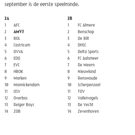
Help mee!
september is de eerste speelronde.
Shop
2A
2B
1
AFC
1
FC Almere
Lid worden
2
AMVJ
2
Benschop
3
BOL
3
De Bilt
4
Castricum
4
DHSC
Contact
5
DVVA
5
Delta Sports
6
EDO
6
FC Aalsmeer
7
EVC
7
De Meern
8
HBOK
8
Nieuwland
9
Marken
9
Renswoude
10
Monnickendam
10
Scherpenzeel
11
OSV
11
TOV
12
Overbos
12
Valleivogels
13
Reiger Boys
13
De Vecht
14
ZOB
14
Zevenhoven