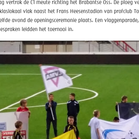
g vertrok de C1 meute richting het Brabantse Oss. De ploeg ve
klaslokaal vlak naast het Frans Heesenstadion van profclub To
elfde avond de openingsceremonie plaats. Een vlaggenparade
espraken leidden het toernooi in.