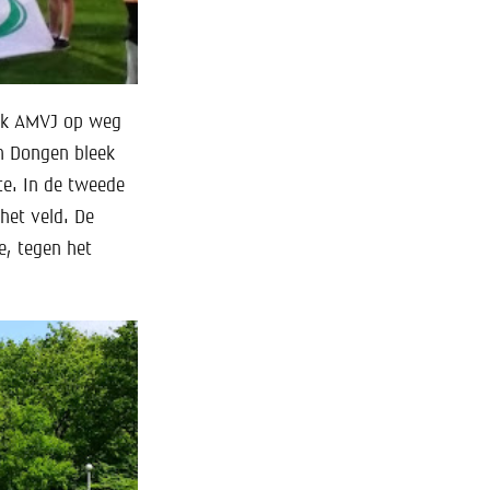
eek AMVJ op weg
n Dongen bleek
te. In de tweede
het veld. De
e, tegen het