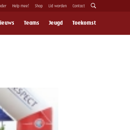
nder
Help mee!
Shop
Lid worden
Contact
ieuws
Teams
Jeugd
Toekomst
Zoeken