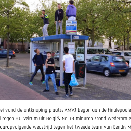
ei vond de ontknoping plaats. AMVJ begon aan de finalepoul
d tegen HO Veltum uit België. Na 30 minuten stond wederom een
daaropvolgende wedstrijd tegen het tweede team van Eendr. 