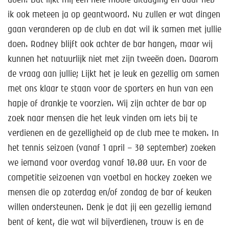
doen. Dat lijkt mij een hele mooie uitdaging en daar heb
Help mee!
ik ook meteen ja op geantwoord. Nu zullen er wat dingen
Shop
gaan veranderen op de club en dat wil ik samen met jullie
doen. Rodney blijft ook achter de bar hangen, maar wij
Lid worden
kunnen het natuurlijk niet met zijn tweeën doen. Daarom
de vraag aan jullie; Lijkt het je leuk en gezellig om samen
Contact
met ons klaar te staan voor de sporters en hun van een
hapje of drankje te voorzien. Wij zijn achter de bar op
zoek naar mensen die het leuk vinden om iets bij te
verdienen en de gezelligheid op de club mee te maken. In
het tennis seizoen (vanaf 1 april – 30 september) zoeken
we iemand voor overdag vanaf 10.00 uur. En voor de
competitie seizoenen van voetbal en hockey zoeken we
mensen die op zaterdag en/of zondag de bar of keuken
willen ondersteunen. Denk je dat jij een gezellig iemand
bent of kent, die wat wil bijverdienen, trouw is en de