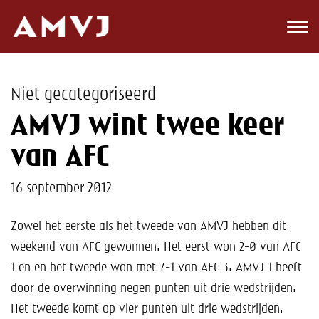
Zoeken
Club
Niet gecategoriseerd
Wedstrijden
AMVJ wint twee keer
Nieuws
van AFC
Teams
16 september 2012
Jeugd
Zowel het eerste als het tweede van AMVJ hebben dit
weekend van AFC gewonnen. Het eerst won 2-0 van AFC
Toekomst
1 en en het tweede won met 7-1 van AFC 3. AMVJ 1 heeft
Kalender
door de overwinning negen punten uit drie wedstrijden.
Het tweede komt op vier punten uit drie wedstrijden.