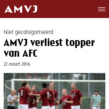
Zoeken
Club
Niet gecategoriseerd
Wedstrijden
AMVJ verliest topper
Nieuws
van AFC
Teams
22 maart 2016
Jeugd
Toekomst
Kalender