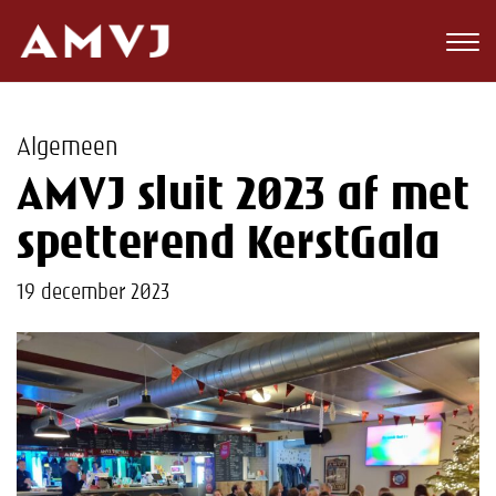
Zoeken
Club
Algemeen
Wedstrijden
AMVJ sluit 2023 af met
Nieuws
spetterend KerstGala
Teams
19 december 2023
Jeugd
Toekomst
Kalender